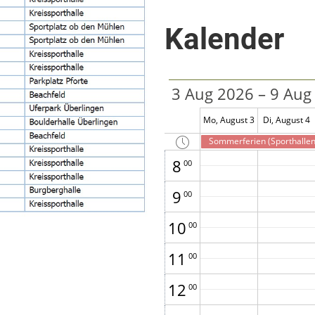
3
00
Kalender
4
00
5
00
3 Aug 2026 – 9 Aug
6
00
Mo, August 3
Di, August 4
7
00
Sommerferien (Sporthallen
8
00
9
00
10
00
11
00
12
00