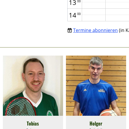
13
00
14
00
15
00
Termine abonnieren
(in 
16
00
17
00
18
00
19
00
20
00
21
00
22
00
Tobias
Holger
00