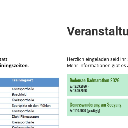
Veranstalt
tatt.
Herzlich eingeladen seid ih
iningszeiten
.
Mehr Informationen gibt es 
Bodensee Radmarathon 2026
Sa 12.09.2026 -
So 13.09.2026
0
00
Genusswanderung am Seegang
1
00
So 11.10.2026 (ganztägig)
2
00