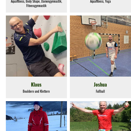
Aquafitness, Body Shape, Damengymnastik,
Aquafitness, Yoga
Fitnessgymnastik
Klaus
Joshua
Bouldern und Klettern
Fußball