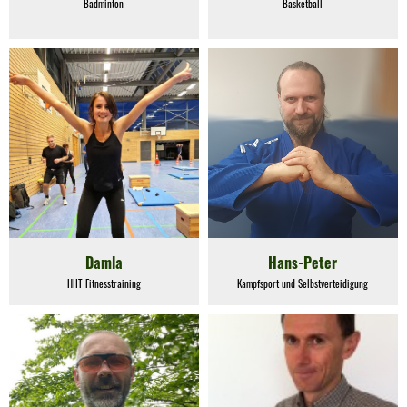
23
Badminton
Basketball
Damla
Hans-Peter
HIIT Fitnesstraining
Kampfsport und Selbstverteidigung