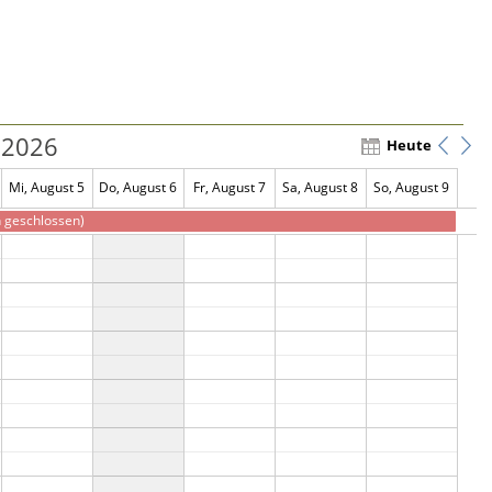
 2026
Heute
Mi, August 5
Do, August 6
Fr, August 7
Sa, August 8
So, August 9
 geschlossen)