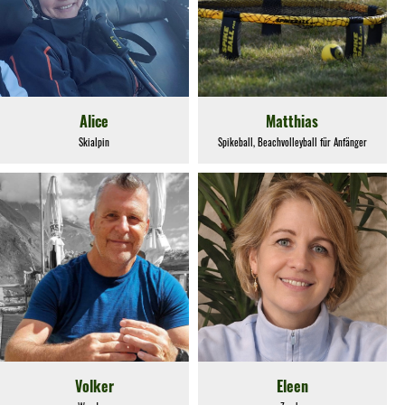
Alice
Matthias
Skialpin
Spikeball, Beachvolleyball für Anfänger
Volker
Eleen