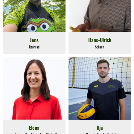
Jens
Hans-Ulrich
Rennrad
Schach
Elena
Ilja